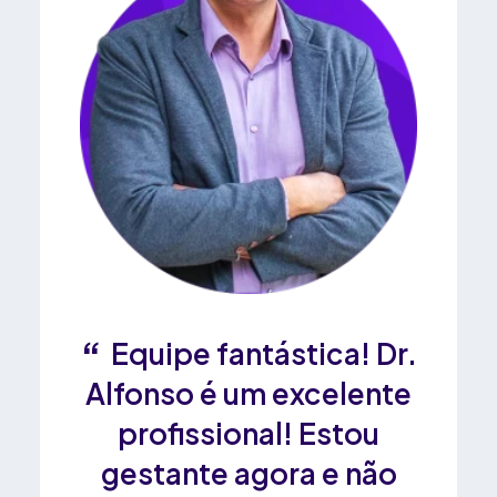
el com
Equipe fantástica! Dr.
N
o do
Alfonso é um excelente
ótim
oda a
profissional! Estou
o 
super
gestante agora e não
equi