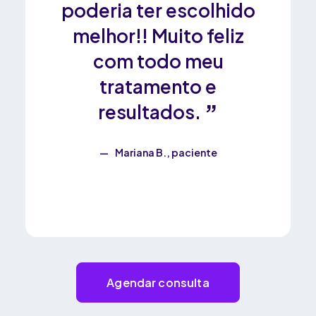
com
poderia ter escolhido
torc
ações
melhor!! Muito feliz
um bo
ara
com todo meu
ext
 os
tratamento e
:)
resultados.
R
te
Mariana B., paciente
Agendar consulta